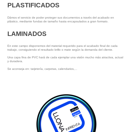
PLASTIFICADOS
Dámos el servicio de poder proteger sus documentos a través del acabado en
plástico, mediante fundas de tamaño hasta encapsulados a gran formato.
LAMINADOS
En este campo disponemos del material requerido para el acabado final de cada
trabajo, consiguiendo el resultado brillo o mate según la demanda del cliente.
Una capa fina de PVC hará de cada ejemplar una visión mucho más atractiva, actual
y duradera.
Se aconseja en: tarjetería, carpetas, calendarios,...