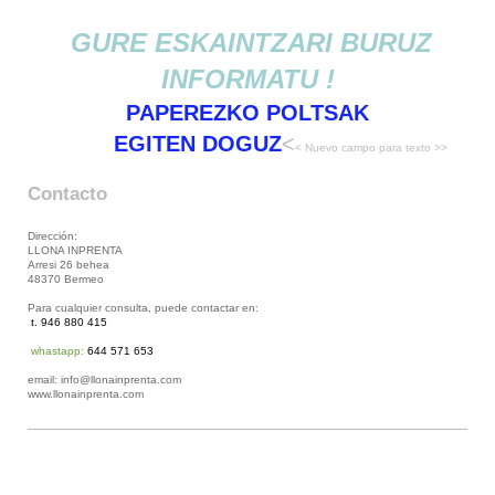
GURE ESKAINTZARI BURUZ
INFORMATU !
PAPEREZKO POLTSAK
EGITEN DOGUZ
<
< Nuevo campo para texto >>
Contacto
Dirección:
LLONA INPRENTA
Arresi 26 behea
48370 Bermeo
Para cualquier consulta, puede contactar en:
t. 946 880 415
whastapp:
644 571 653
email: info@llonainprenta.com
www.llonainprenta.com