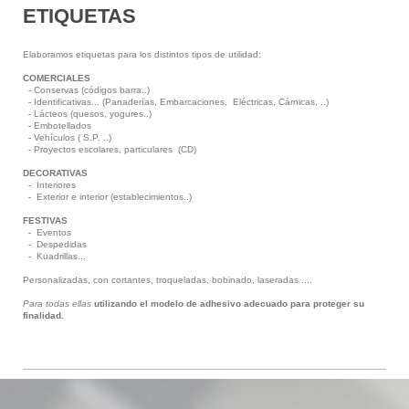
ETIQUETAS
Elaboramos etiquetas para los distintos tipos de utilidad:
COMERCIALES
- Conservas (códigos barra..)
- Identificativas... (Panaderías, Embarcaciones, Eléctricas, Cárnicas, ..)
- Lácteos (quesos, yogures..)
- Embotellados
- Vehículos ( S.P. ..)
- Proyectos escolares, particulares (CD)
DECORATIVAS
- Interiores
- Exterior e interior (establecimientos..)
FESTIVAS
- Eventos
- Despedidas
- Kuadrillas...
Personalizadas, con cortantes, troqueladas, bobinado, laseradas ....
Para todas ellas
utilizando el modelo de adhesivo adecuado para proteger su
finalidad.