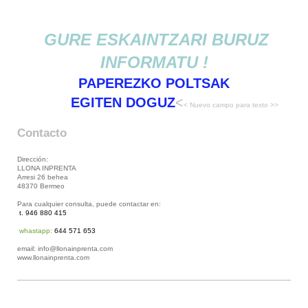
GURE ESKAINTZARI BURUZ
INFORMATU !
PAPEREZKO POLTSAK
EGITEN DOGUZ
<
< Nuevo campo para texto >>
Contacto
Dirección:
LLONA INPRENTA
Arresi 26 behea
48370 Bermeo
Para cualquier consulta, puede contactar en:
t. 946 880 415
whastapp:
644 571 653
email: info@llonainprenta.com
www.llonainprenta.com