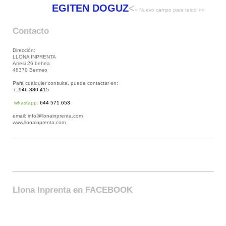
EGITEN DOGUZ
<
< Nuevo campo para texto >>
Contacto
Dirección:
LLONA INPRENTA
Arresi 26 behea
48370 Bermeo
Para cualquier consulta, puede contactar en:
t. 946 880 415
whastapp:
644 571 653
email: info@llonainprenta.com
www.llonainprenta.com
Llona Inprenta en FACEBOOK