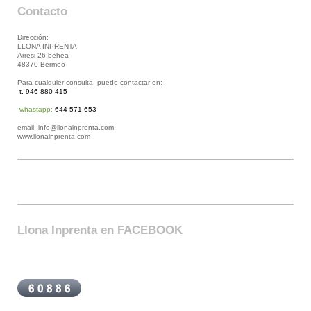
Contacto
Dirección:
LLONA INPRENTA
Arresi 26 behea
48370 Bermeo
Para cualquier consulta, puede contactar en:
t. 946 880 415
whastapp:
644 571 653
email: info@llonainprenta.com
www.llonainprenta.com
Llona Inprenta en FACEBOOK