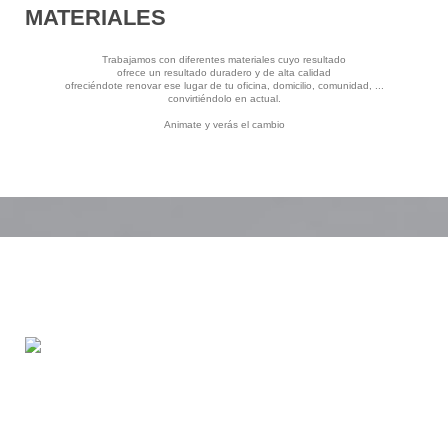
MATERIALES
Trabajamos con diferentes materiales cuyo resultado
ofrece un resultado duradero y de alta calidad
ofreciéndote renovar ese lugar de tu oficina, domicilio, comunidad, ...
convirtiéndolo en actual.
Animate y verás el cambio